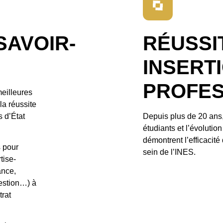
SAVOIR-
RÉUSSI
INSERT
PROFES
meilleures
la réussite
 d’État
Depuis plus de 20 ans
étudiants et l’évolutio
démontrent l’efficaci
s pour
sein de l’INES.
tise-
ance,
gestion…) à
trat