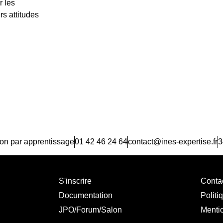
r les
rs attitudes
ion par apprentissage
01 42 46 24 64
contact@ines-expertise.fr
3
S'inscrire
Conta
Documentation
Politi
JPO/Forum/Salon
Menti