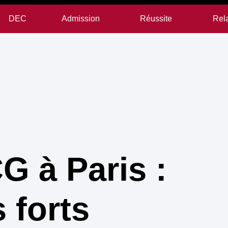
DEC
Admission
Réussite
Rela
G à Paris :
s forts