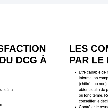
ISFACTION
LES CO
 DU DCG À
PAR LE
Etre capable de r
information comp
nt
(chiffrée ou non)
urs à la
obtenus afin de 
ou long terme. R
conseiller le déc
on
Contrôler le resp