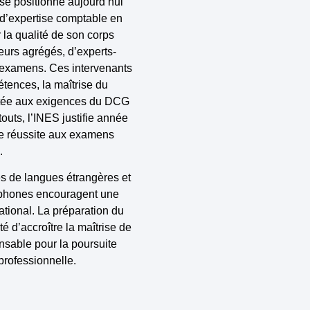
 se positionne aujourd’hui
d’expertise comptable en
r la
qualité de son corps
urs agrégés, d’experts-
’examens. Ces intervenants
tences, la maîtrise du
tée aux exigences du
DCG
outs, l’INES justifie année
de réussite aux examens
.
és de langues étrangères et
ophones encouragent une
tional. La préparation du
é d’accroître la maîtrise de
ensable pour la poursuite
professionnelle.