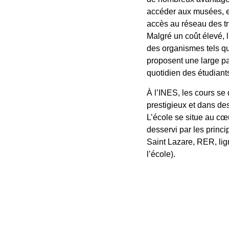
accéder aux musées, ex
accès au réseau des tra
Malgré un coût élevé, l
des organismes tels qu
proposent une large pal
quotidien des étudiant
À l’INES,
les cours se
prestigieux
et dans des
L’école se situe au c
desservi par les princ
Saint Lazare, RER, lig
l’école).