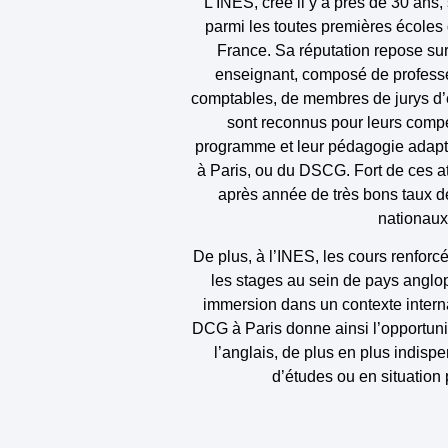
L’INES, créé il y a près de 30 ans,
parmi les toutes
premières écoles 
France
. Sa réputation repose su
enseignant
, composé de professe
comptables, de membres de jurys d
sont reconnus pour leurs compé
programme et leur pédagogie adap
à Paris
, ou du DSCG. Fort de ces at
après année de très bons taux 
nationaux
De plus, à l’INES, les cours renforc
les stages au sein de pays angl
immersion dans un contexte interna
DCG à Paris donne ainsi l’opportunit
l’anglais, de plus en plus indisp
d’études ou en situation 