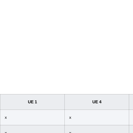
UE 1
UE 4
x
x
x
x