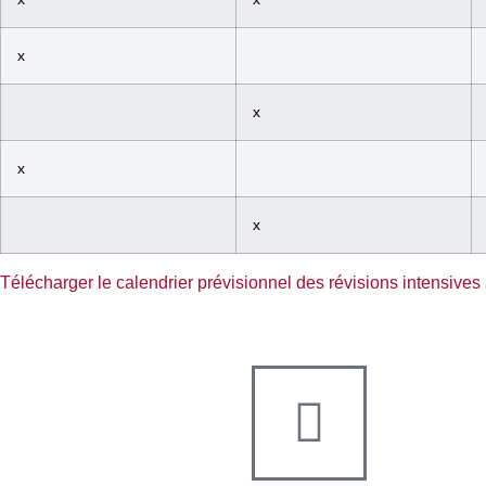
x
x
x
x
Télécharger le calendrier prévisionnel des révisions intensives